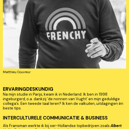
Matthieu Couvreur
ERVARINGDESKUNDIG
Na mijn studie in Parijs, kwam ik in Nederland. Ik ben in 1998
ingeburgerd, o.a. dankzij ‘de nonnen van Vught’ en mijn geduldige
collega’s. Een tweede taal leren? Ik ken de valkuilen, uitdagingen én
beste tips.
INTERCULTURELE COMMUNICATIE & BUSINESS
Als Fransman werkte ik bij oer-Hollandse topbedrijven zoals
Albert