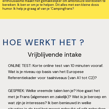
enthousiasme maakt het gemakkelijker om ambitieuze leerdoelen te
bereiken. Ik ben er om je te helpen. Dit alles met een kleine dosis
humor. Ik help je graag af van je ‘Campingfrans’!
HOE WERKT HET ?
Vrijblijvende intake
ONLINE TEST: Korte online test van 10 minuten vooraf.
Wat is je niveau op basis van het Europese
Referentiekader voor taalniveaus (van A1 tot C2)?
GESPREK: Welke vreemde talen ken je? Hoe gaat het
met je Frans (algemeen en zakelijk)? Wat is je beroep en
wat zijn je interesses? Ik ben benieuwd in welke
situaties je de taal het meest gebruikt of wilt gebruiken.