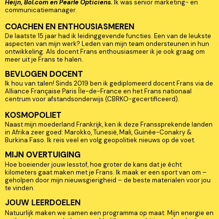
Heijn, Bol.com en Pearle Opticiens.
Ik was senior marketing- en
communicatiemanager.
COACHEN EN ENTHOUSIASMEREN
De laatste 15 jaar had ik leidinggevende functies. Een van de leukste
aspecten van mijn werk? Leden van mijn team ondersteunen in hun
ontwikkeling. Als docent Frans enthousiasmeer ik je ook graag om
meer uit je Frans te halen.
BEVLOGEN DOCENT
Ik hou van talen! Sinds 2019 ben ik gediplomeerd docent Frans via de
Alliance Française Paris Île-de-France en het Frans nationaal
centrum voor afstandsonderwijs (CBRKO-gecertificeerd).
KOSMOPOLIET
Naast mijn moederland Frankrijk, ken ik deze Franssprekende landen
in Afrika zeer goed: Marokko, Tunesië, Mali, Guinée-Conakry &
Burkina Faso. Ik reis veel en volg geopolitiek nieuws op de voet.
MIJN OVERTUIGING
Hoe boeiender jouw lesstof, hoe groter de kans dat je écht
kilometers gaat maken met je Frans. Ik maak er een sport van om –
geholpen door mijn nieuwsgierigheid – de beste materialen voor jou
te vinden.
JOUW LEERDOELEN
Natuurlijk maken we samen een programma op maat. Mijn energie en